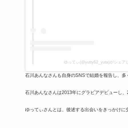
ゆってぃ(@yutty52_yuta)がシェ
石川あんなさんも自身のSNSで結婚を報告し、
石川あんなさんは2013年にグラビアデビューし、
ゆってぃさんとは、後述する出会いをきっかけに