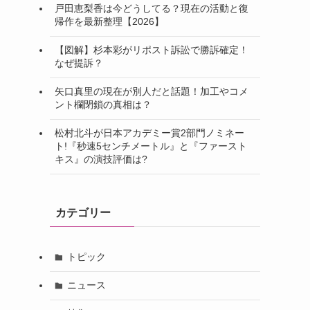
戸田恵梨香は今どうしてる？現在の活動と復
帰作を最新整理【2026】
【図解】杉本彩がリポスト訴訟で勝訴確定！
なぜ提訴？
矢口真里の現在が別人だと話題！加工やコメ
ント欄閉鎖の真相は？
松村北斗が日本アカデミー賞2部門ノミネー
ト!『秒速5センチメートル』と『ファースト
キス』の演技評価は?
カテゴリー
トピック
ニュース