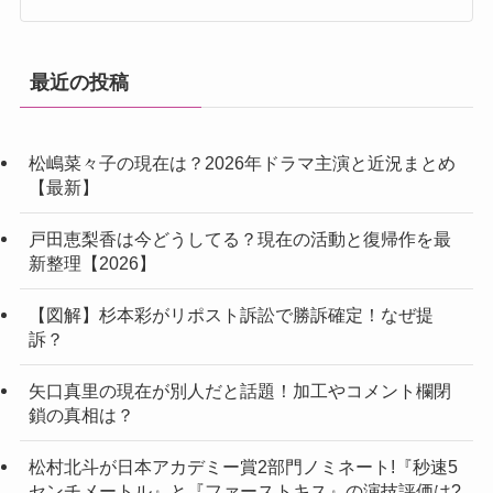
最近の投稿
松嶋菜々子の現在は？2026年ドラマ主演と近況まとめ
【最新】
戸田恵梨香は今どうしてる？現在の活動と復帰作を最
新整理【2026】
【図解】杉本彩がリポスト訴訟で勝訴確定！なぜ提
訴？
矢口真里の現在が別人だと話題！加工やコメント欄閉
鎖の真相は？
松村北斗が日本アカデミー賞2部門ノミネート!『秒速5
センチメートル』と『ファーストキス』の演技評価は?