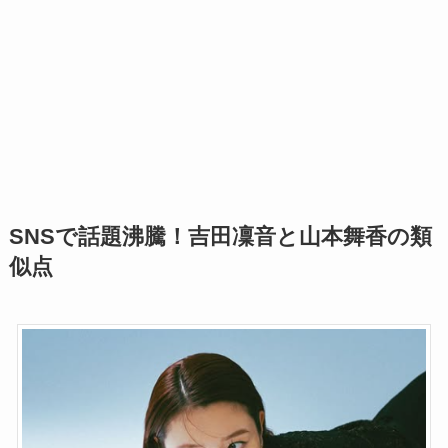
SNSで話題沸騰！吉田凜音と山本舞香の類
似点