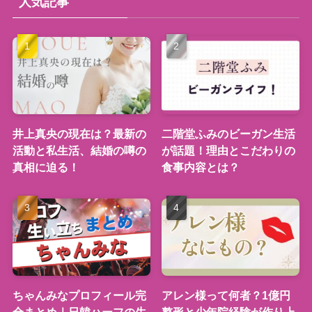
人気記事
井上真央の現在は？最新の
二階堂ふみのビーガン生活
活動と私生活、結婚の噂の
が話題！理由とこだわりの
真相に迫る！
食事内容とは？
ちゃんみなプロフィール完
アレン様って何者？1億円