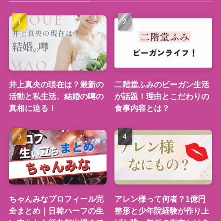
井上真央の現在は？最新の
二階堂ふみのビーガン生活
活動と私生活、結婚の噂の
が話題！理由とこだわりの
真相に迫る！
食事内容とは？
ちゃんみなプロフィール完
アレン様って何者？1億円
全まとめ｜日韓ハーフの生
整形と少年院経験が作り上